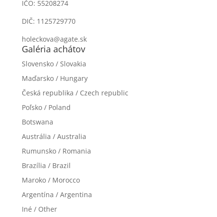
IČO: 55208274
DIČ: 1125729770
holeckova@agate.sk
Galéria achátov
Slovensko / Slovakia
Maďarsko / Hungary
Česká republika / Czech republic
Poľsko / Poland
Botswana
Austrália / Australia
Rumunsko / Romania
Brazília / Brazil
Maroko / Morocco
Argentína / Argentina
Iné / Other