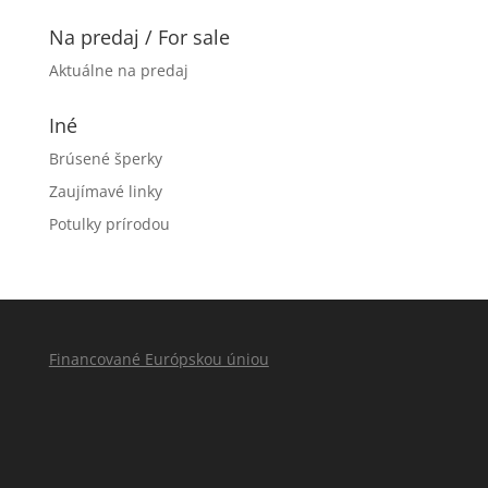
Na predaj / For sale
Aktuálne na predaj
Iné
Brúsené šperky
Zaujímavé linky
Potulky prírodou
Financované Európskou úniou